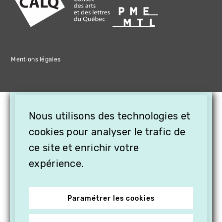
Mentions légales
×
Nous utilisons des technologies et
OFFREZ LA VIDÉO EN
CADEAU, ABONNEZ VOS
cookies pour analyser le trafic de
PROCHES À VITHÈQUE !
ce site et enrichir votre
expérience.
Paramétrer les cookies