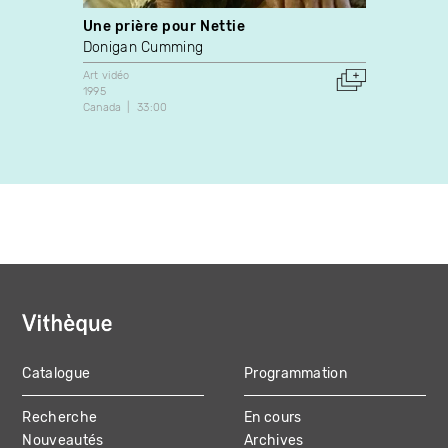
Une prière pour Nettie
Patri
Donigan Cumming
Pascal
Benny
Art vidéo
1995
Art vidé
Canada
33:00
2005
Canada
Catalogue
Programmation
MAIN
Recherche
En cours
NAVIGATION
Nouveautés
Archives