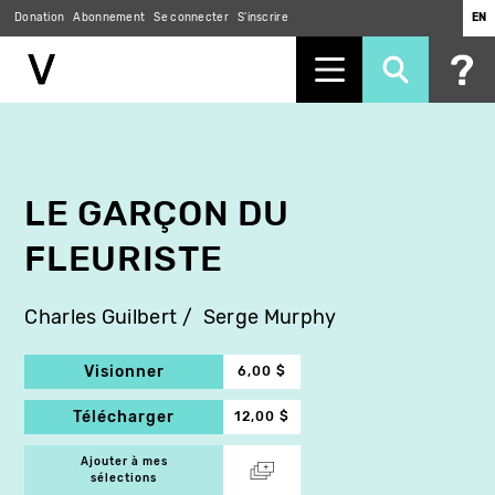
Donation
Abonnement
Se connecter
S'inscrire
EN
Aller
au
contenu
principal
LE GARÇON DU
FLEURISTE
Charles Guilbert
Serge Murphy
Visionner
6,00 $
Télécharger
12,00 $
Ajouter à mes
sélections