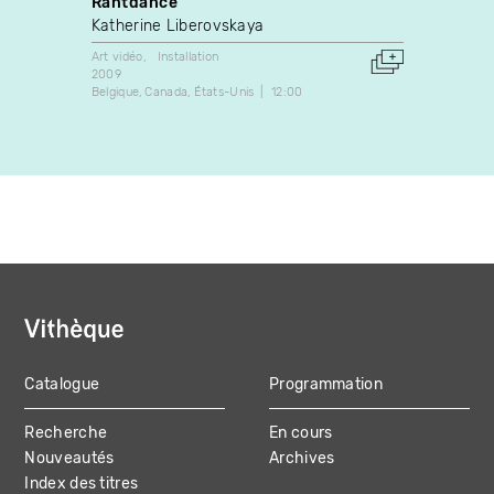
Rantdance
Medit
Reme
Katherine Liberovskaya
Chloë
Art vidéo
Installation
2009
Danse
Belgique
Canada
États-Unis
12:00
2020
Canada
Catalogue
Programmation
MAIN
Recherche
En cours
NAVIGATION
Nouveautés
Archives
Index des titres