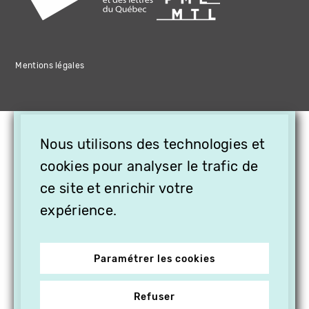
Mentions légales
×
Nous utilisons des technologies et
OFFREZ LA VIDÉO EN
CADEAU, ABONNEZ VOS
cookies pour analyser le trafic de
PROCHES À VITHÈQUE !
ce site et enrichir votre
expérience.
Paramétrer les cookies
Refuser