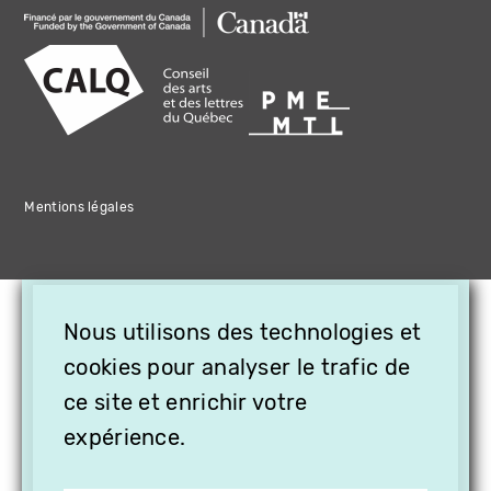
Mentions légales
×
Nous utilisons des technologies et
OFFREZ LA VIDÉO EN
CADEAU, ABONNEZ VOS
cookies pour analyser le trafic de
PROCHES À VITHÈQUE !
ce site et enrichir votre
expérience.