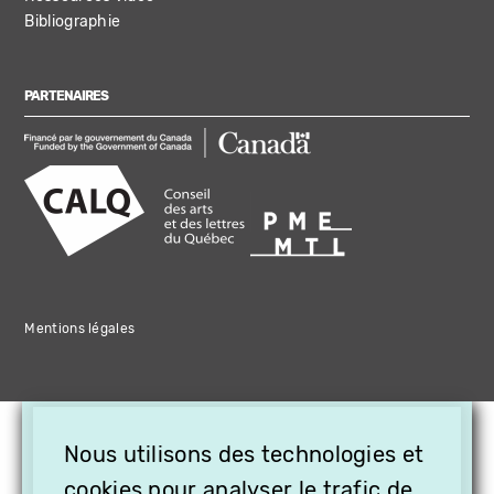
Bibliographie
PARTENAIRES
Mentions légales
×
Nous utilisons des technologies et
OFFREZ LA VIDÉO EN
cookies pour analyser le trafic de