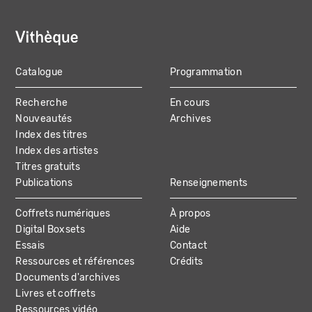
Catalogue
Programmation
MAIN
Recherche
En cours
NAVIGATION
Nouveautés
Archives
Index des titres
Index des artistes
Titres gratuits
Publications
Renseignements
Coffrets numériques
À propos
Digital Boxsets
Aide
Essais
Contact
Ressources et références
Crédits
Documents d'archives
Livres et coffrets
Ressources vidéo