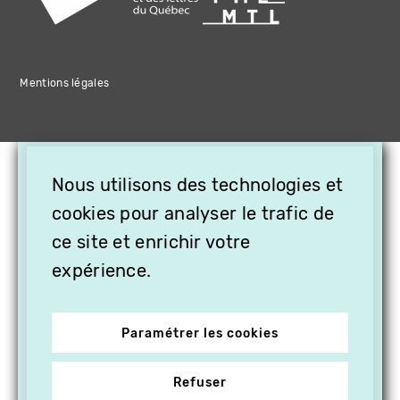
Mentions légales
×
Nous utilisons des technologies et
OFFREZ LA VIDÉO EN
CADEAU, ABONNEZ VOS
cookies pour analyser le trafic de
PROCHES À VITHÈQUE !
ce site et enrichir votre
expérience.
Paramétrer les cookies
Refuser