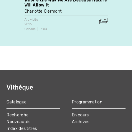
We Are the Way We Are Because Nature
Previ
Will Allow It
Anony
Charlotte Clermont
Art vidé
Canada
Art vidéo
2016
Canada
7:04
Catalogue
Programmation
MAIN
Recherche
En cours
NAVIGATION
Nouveautés
Archives
Index des titres