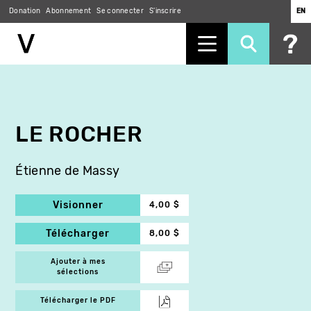
Donation
Abonnement
Se connecter
S'inscrire
EN
Aller
au
contenu
principal
LE ROCHER
Étienne de Massy
Visionner
4,00 $
Télécharger
8,00 $
Ajouter à mes
sélections
Télécharger le PDF