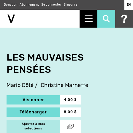
Donation
Abonnement
Se connecter
S'inscrire
EN
Aller
au
contenu
principal
LES MAUVAISES
PENSÉES
Mario Côté
Christine Marneffe
Visionner
4,00 $
Télécharger
8,00 $
Ajouter à mes
sélections