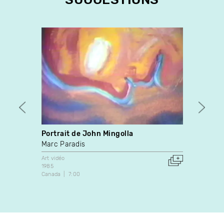
Portrait de John Mingolla
Circu
Marc Paradis
Emman
Marie
Art vidéo
1985
Art vidé
Canada
7:00
2005
Canada