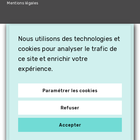
Mentions légales
×
Nous utilisons des technologies et
OFFREZ LA VIDÉO EN
CADEAU, ABONNEZ VOS
cookies pour analyser le trafic de
PROCHES À VITHÈQUE !
ce site et enrichir votre
expérience.
Paramétrer les cookies
Refuser
Accepter