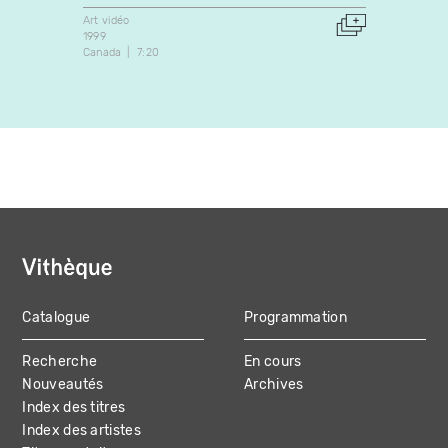
Art vidéo
Art vidé
1999
1998
Canada
7:20
Canada
Catalogue
Programmation
MAIN
Recherche
En cours
NAVIGATION
Nouveautés
Archives
Index des titres
Index des artistes