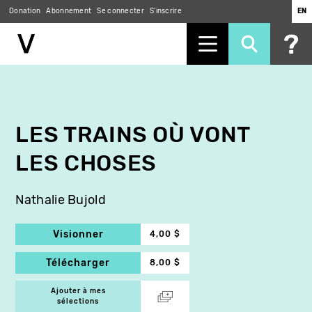
Donation
Abonnement
Se connecter
S'inscrire
EN
Aller
au
contenu
principal
LES TRAINS OÙ VONT
LES CHOSES
Nathalie Bujold
Visionner
4,00 $
Télécharger
8,00 $
Ajouter à mes
sélections