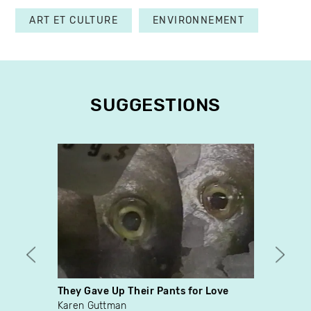
ART ET CULTURE
ENVIRONNEMENT
SUGGESTIONS
They Gave Up Their Pants for Love
Hara K
Karen Guttman
Manon