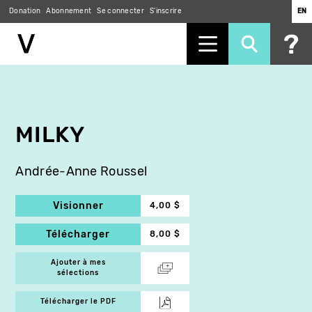
Donation
Abonnement
Se connecter
S'inscrire
EN
Aller
au
contenu
principal
MILKY
Andrée-Anne Roussel
Visionner
4,00 $
Télécharger
8,00 $
Ajouter à mes
sélections
Télécharger le PDF