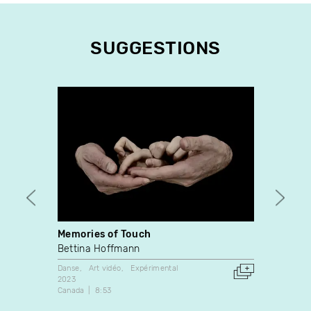
SUGGESTIONS
Memories of Touch
Clink
Bettina Hoffmann
Eric 
Danse
Art vidéo
Expérimental
Expérim
2023
2014
Canada
8:53
Canada