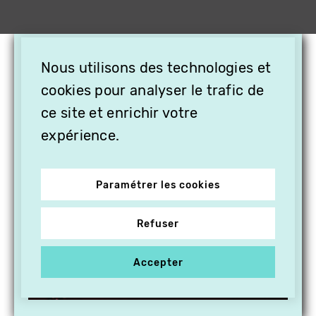
×
Nous utilisons des technologies et
OFFREZ LA VIDÉO EN
CADEAU, ABONNEZ VOS
cookies pour analyser le trafic de
PROCHES À VITHÈQUE !
ce site et enrichir votre
expérience.
Paramétrer les cookies
Refuser
Accepter