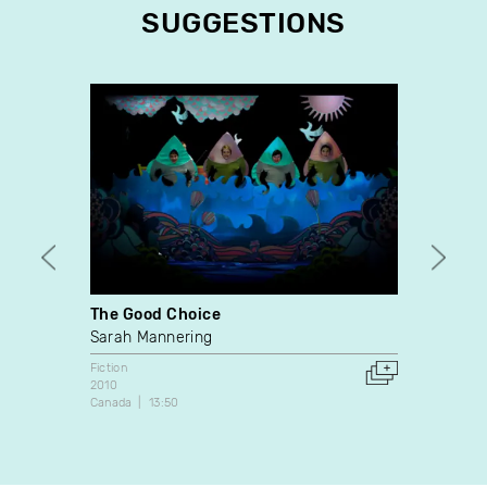
SUGGESTIONS
The Good Choice
La ré
Sarah Mannering
Rober
Fiction
Fiction
2010
1989
Canada
13:50
Canada