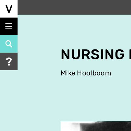
Aller
au
contenu
principal
NURSING 
Mike Hoolboom