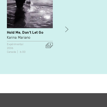
Hold Me, Don't Let Go
Déploiements
Karina Mariano
Stéphanie Lagarde
Expérimental
Documentaire
2006
Expérimental
Art vidéo
Canada
6:00
2018
France
16:14