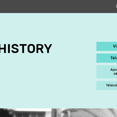
HISTORY
V
Té
Ajo
s
Téléch