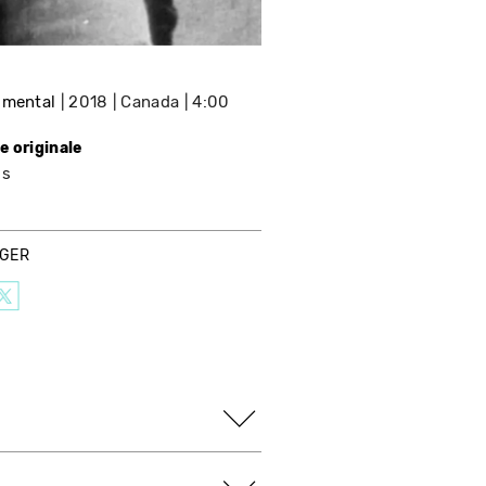
imental
2018
Canada
4:00
e originale
is
AGER