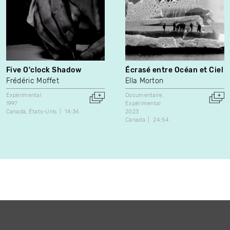
Five O'clock Shadow
Écrasé entre Océan et Ciel
Frédéric Moffet
Ella Morton
Expérimental
Documentaire
1997
Expérimental
Canada
États-Unis
14:34
2023
Canada
24:54