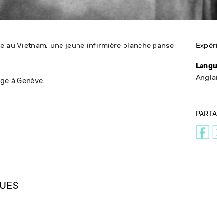
e au Vietnam, une jeune infirmière blanche panse
Expér
Langu
Angla
uge à Genève.
PART
QUES