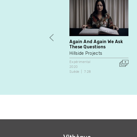
Again And Again We Ask
These Questions
Hillside Projects
Expérimental
2020
Suède
7:28