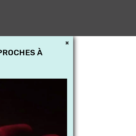
×
 PROCHES À