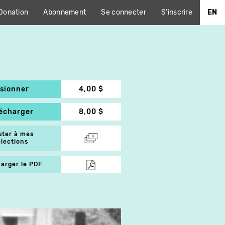
Donation
Abonnement
Se connecter
S'inscrire
EN
isionner
4,00 $
lécharger
8,00 $
uter à mes
élections
arger le PDF