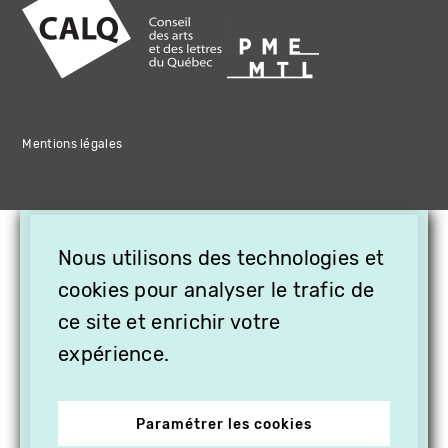
Mentions légales
×
Nous utilisons des technologies et
OFFREZ LA VIDÉO EN
CADEAU, ABONNEZ VOS
cookies pour analyser le trafic de
PROCHES À VITHÈQUE !
ce site et enrichir votre
expérience.
Paramétrer les cookies