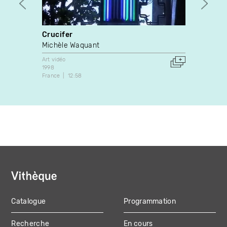
Crucifer
Asce
Michèle Waquant
Owen 
Art vidéo
Art vidé
1998
2022
France
12:58
Canada
Catalogue
Programmation
MAIN
Recherche
En cours