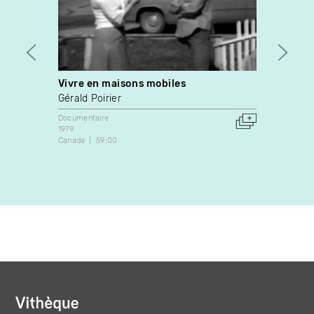
Vivre en maisons mobiles
Migizi
Gérald Poirier
Tomi G
Documentaire
Art vidé
1979
2010
Canada
59:00
Canada