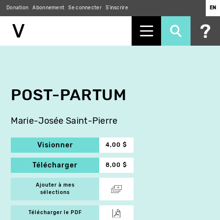
Donation
Abonnement
Se connecter
S'inscrire
EN
Aller
au
contenu
principal
POST-PARTUM
Marie-Josée Saint-Pierre
Visionner
4,00 $
Télécharger
8,00 $
Ajouter à mes
sélections
Télécharger le PDF