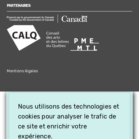
PARTENAIRES
Mentions légales
×
Nous utilisons des technologies et
OFFREZ LA VIDÉO EN
CADEAU, ABONNEZ VOS
cookies pour analyser le trafic de
PROCHES À VITHÈQUE !
ce site et enrichir votre
expérience.