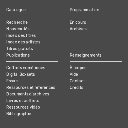
Catalogue
Programmation
MAIN
Recherche
En cours
NAVIGATION
Nouveautés
Archives
Index des titres
Index des artistes
Titres gratuits
Publications
Renseignements
Coffrets numériques
À propos
Digital Boxsets
Aide
Essais
Contact
Ressources et références
Crédits
Documents d'archives
Livres et coffrets
Ressources vidéo
Bibliographie