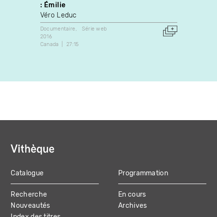
: Émilie
Jean-
Véro Leduc
Docume
1986
Documentaire
Série web
Canada
2016
Canada
27:15
Catalogue
Programmation
MAIN
Recherche
En cours
NAVIGATION
Nouveautés
Archives
Index des titres