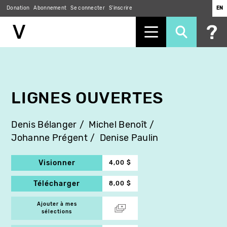
Donation
Abonnement
Se connecter
S'inscrire
EN
Aller
au
contenu
principal
LIGNES OUVERTES
Denis Bélanger
Michel Benoît
Johanne Prégent
Denise Paulin
Visionner
4,00 $
Télécharger
8,00 $
Ajouter à mes
sélections