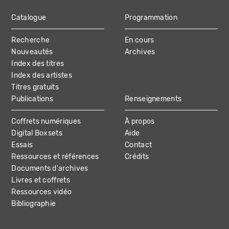
Catalogue
Programmation
MAIN
Recherche
En cours
NAVIGATION
Nouveautés
Archives
Index des titres
Index des artistes
Titres gratuits
Publications
Renseignements
Coffrets numériques
À propos
Digital Boxsets
Aide
Essais
Contact
Ressources et références
Crédits
Documents d'archives
Livres et coffrets
Ressources vidéo
Bibliographie