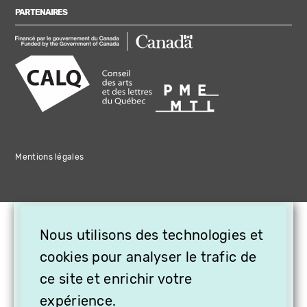
PARTENAIRES
Mentions légales
×
Nous utilisons des technologies et
OFFREZ LA VIDÉO EN
CADEAU, ABONNEZ VOS
cookies pour analyser le trafic de
PROCHES À VITHÈQUE !
ce site et enrichir votre
expérience.