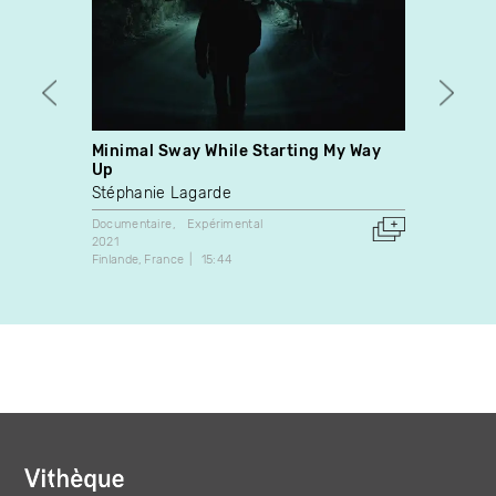
Minimal Sway While Starting My Way
TEKR
Up
Chant
Stéphanie Lagarde
Expérim
2017
Documentaire
Expérimental
France
2021
Finlande
France
15:44