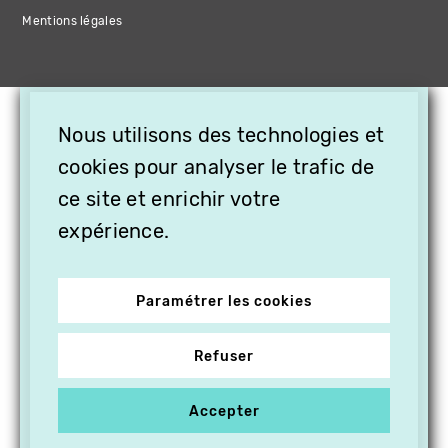
Mentions légales
×
Nous utilisons des technologies et
OFFREZ LA VIDÉO EN
CADEAU, ABONNEZ VOS
cookies pour analyser le trafic de
PROCHES À VITHÈQUE !
ce site et enrichir votre
expérience.
Paramétrer les cookies
Refuser
Accepter