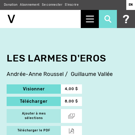
Donation
Abonnement
Se connecter
S'inscrire
EN
Aller
au
contenu
principal
LES LARMES D'EROS
Andrée-Anne Roussel
Guillaume Vallée
Visionner
4,00 $
Télécharger
8,00 $
Ajouter à mes
sélections
Télécharger le PDF