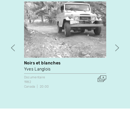
Noirs et blanches
Objec
Yves Langlois
Richa
Documentaire
Fiction
1982
1972
Canada
20:00
Canada