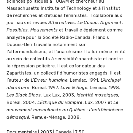
sciences politiques à l'UQAM et chercheur au
Massachusetts Institute of Technology et à l'institut
de recherches et d'études féministes. Il collabore aux
journaux et revues
,
,
,
Alternatives
Le Couac
Argument
,
et travaille également comme
Possibles
Mouvements
analyste pour la Société Radio-Canada. Francis
Dupuis-Déri travaille notamment sur
l'altermondialisme, et l'anarchisme. Il a lui-même milité
au sein de collectifs à sensibilité anarchiste et contre
la répression policière. Il est cofondateur des
Zapartistes, un collectif d'humoristes engagés. Il est
l'auteur de
, Leméac, 1991,
L'Erreur humaine
L'Archipel
, Boréal, 1997,
, Leméac, 1998,
identitaire
Love & Rage
, Lux Lux, 2003,
,
Les Black Blocs
Identité mosaïques
Boréal, 2004,
, Lux, 2007 et
L'Éthique du vampire
Le
mouvement masculiniste au Québec : L'antiféminisme
, Remue-Ménage, 2008.
démasqué
Documentaire
2003
Canada
7:50