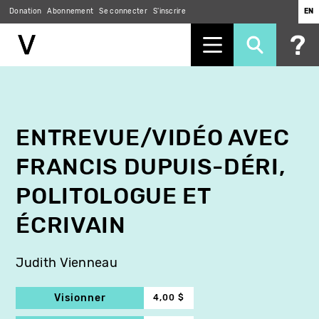
Donation
Abonnement
Se connecter
S'inscrire
EN
Aller
au
contenu
principal
ENTREVUE/VIDÉO AVEC
FRANCIS DUPUIS-DÉRI,
POLITOLOGUE ET
ÉCRIVAIN
Judith Vienneau
Visionner
4,00 $