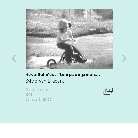
Réveille! c'est l'temps ou jamais...
La cr
Sylvie Van Brabant
Henri
Documentaire
Docume
1975
1974
Canada
28:00
Canada