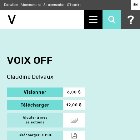
Donation
Abonnement
Se connecter
S'inscrire
EN
Aller
au
contenu
principal
VOIX OFF
Claudine Delvaux
Visionner
6,00 $
Télécharger
12,00 $
Ajouter à mes
sélections
Télécharger le PDF