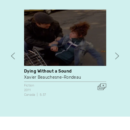
Dying Without a Sound
Naiss
Xavier Beauchesne-Rondeau
Anne 
Fiction
Fiction
2011
2009
Canada
5:37
Canada