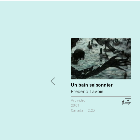
Un bain saisonnier
Frédéric Lavoie
Art vidéo
2001
Canada
2:23