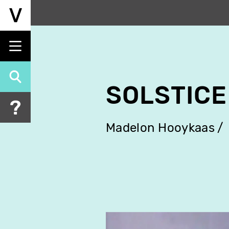
Aller
au
contenu
principal
SOLSTICE
Madelon Hooykaas