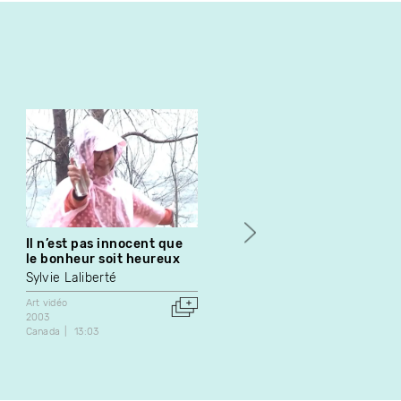
Il n’est pas innocent que
Legend
le bonheur soit heureux
Nelson Henricks
Sylvie Laliberté
Art vidéo
1988
Art vidéo
Canada
27:30
2003
Canada
13:03