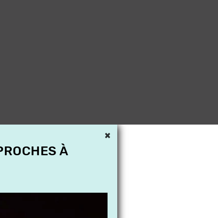
×
 PROCHES À