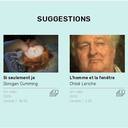
SUGGESTIONS
Si seulement je
L'homme et la fenêtre
Donigan Cumming
Chloé Leriche
Art vidéo
Art vidéo
2000
2002
Canada
35:00
Canada
2:30