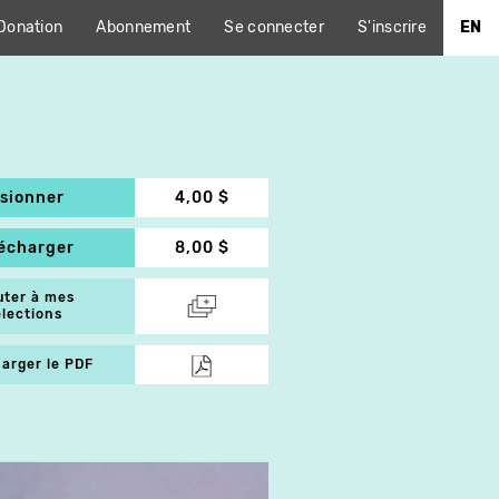
Donation
Abonnement
Se connecter
S'inscrire
EN
isionner
4,00 $
lécharger
8,00 $
uter à mes
élections
arger le PDF