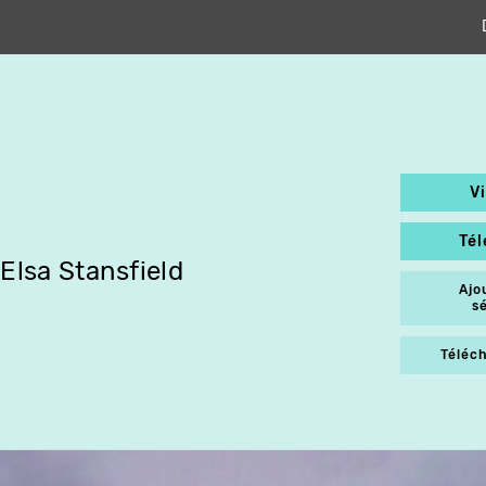
V
Té
Elsa Stansfield
Ajo
s
Téléch