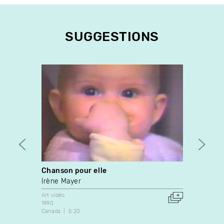
SUGGESTIONS
Chanson pour elle
Omo
Irène Mayer
Yves 
Art vidéo
Art vidé
1990
1987
Canada
5:20
Canada