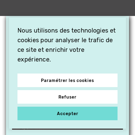
×
Nous utilisons des technologies et
OFFREZ LA VIDÉO EN
CADEAU, ABONNEZ VOS
cookies pour analyser le trafic de
PROCHES À VITHÈQUE !
ce site et enrichir votre
expérience.
Paramétrer les cookies
Refuser
Accepter