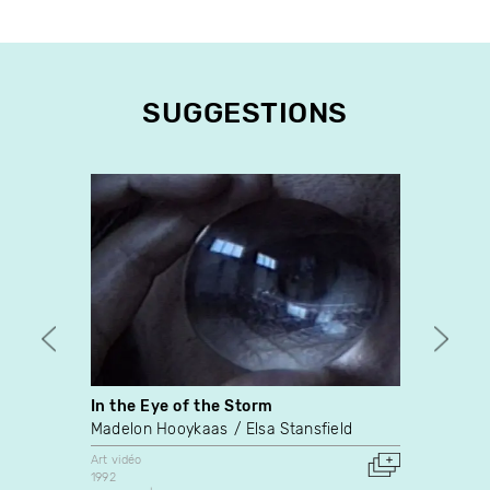
SUGGESTIONS
In the Eye of the Storm
Duck 
Madelon Hooykaas
Elsa Stansfield
Rick R
Art vidéo
Art vidé
1992
1984