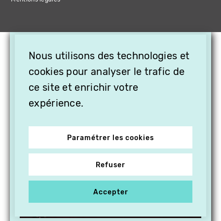
×
Nous utilisons des technologies et
OFFREZ LA VIDÉO EN
CADEAU, ABONNEZ VOS
cookies pour analyser le trafic de
PROCHES À VITHÈQUE !
ce site et enrichir votre
expérience.
Paramétrer les cookies
Refuser
Accepter