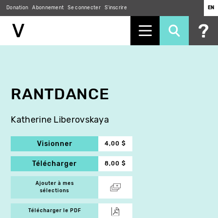
Donation
Abonnement
Se connecter
S'inscrire
EN
Aller
au
contenu
principal
RANTDANCE
Katherine Liberovskaya
Visionner
4,00 $
Télécharger
8,00 $
Ajouter à mes
sélections
Télécharger le PDF