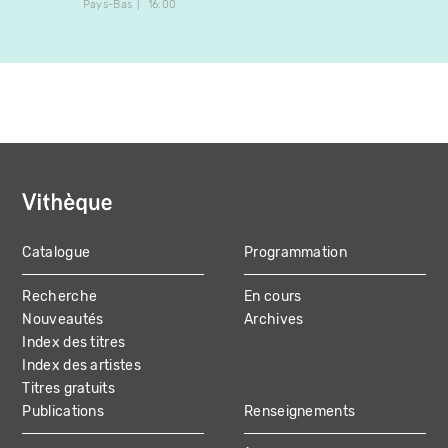
Pays-Bas
16:00
Canada
Catalogue
Programmation
MAIN
Recherche
En cours
NAVIGATION
Nouveautés
Archives
Index des titres
Index des artistes
Titres gratuits
Publications
Renseignements