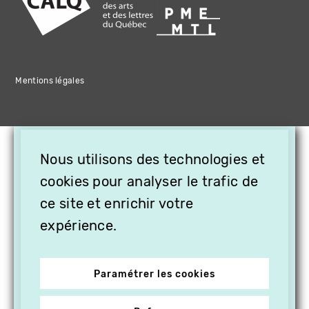
Mentions légales
×
Nous utilisons des technologies et
OFFREZ LA VIDÉO EN
CADEAU, ABONNEZ VOS
cookies pour analyser le trafic de
PROCHES À VITHÈQUE !
ce site et enrichir votre
expérience.
Paramétrer les cookies