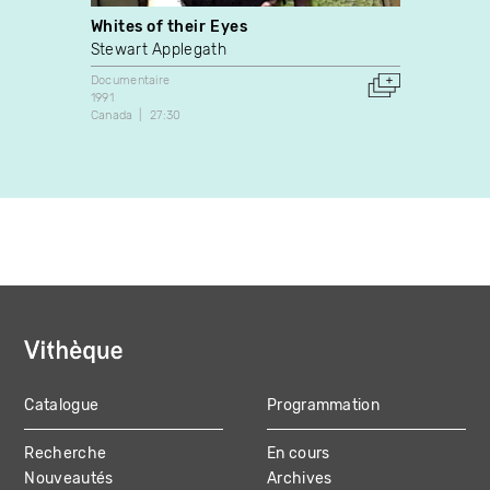
Whites of their Eyes
perf 
Stewart Applegath
Steve
Documentaire
Art vidé
1991
2022
Canada
27:30
3:30
Catalogue
Programmation
MAIN
Recherche
En cours
NAVIGATION
Nouveautés
Archives