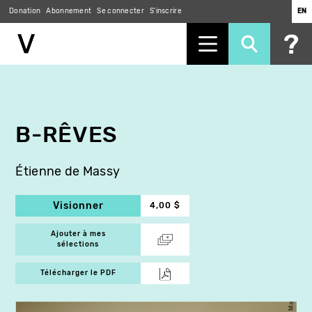
Donation
Abonnement
Se connecter
S'inscrire
EN
Aller
au
contenu
principal
B-RÊVES
Étienne de Massy
Visionner
4,00 $
Ajouter à mes
sélections
Télécharger le PDF