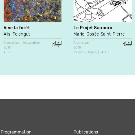
Vive la forêt
Le Projet Sapporo
Alisi Telengut
Marie-Josée Saint-Pierre
Animation
Installation
Animation
2019
2010
4:58
Canada
Japon
4:45
Programmation
Publications