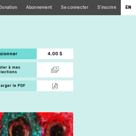
Donation
Abonnement
Se connecter
S'inscrire
EN
isionner
4,00 $
uter à mes
élections
arger le PDF