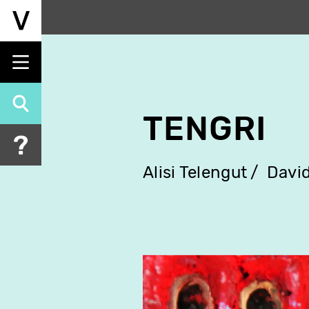
Aller
au
contenu
principal
TENGRI
Alisi Telengut
David