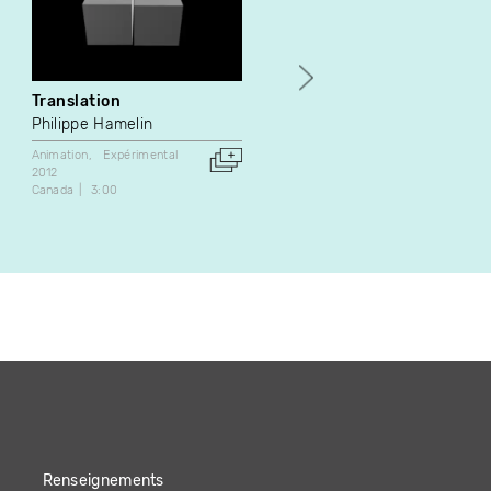
Translation
La plus vieille pierre
Philippe Hamelin
Mathieu Girard
Animation
Expérimental
Animation
2012
2014
Canada
3:00
Canada
10:05
Renseignements