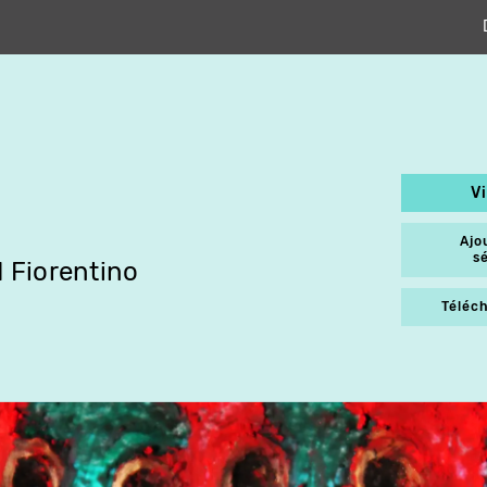
V
Ajo
s
 Fiorentino
Téléch