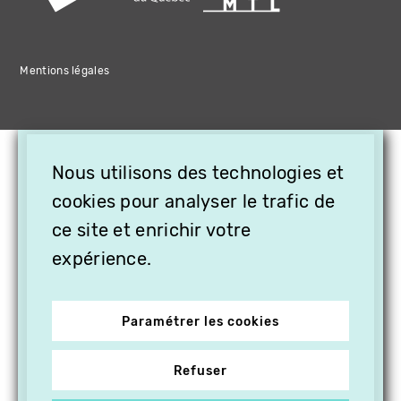
Mentions légales
×
Nous utilisons des technologies et
OFFREZ LA VIDÉO EN
cookies pour analyser le trafic de
CADEAU, ABONNEZ VOS
PROCHES À VITHÈQUE !
ce site et enrichir votre
expérience.
Paramétrer les cookies
Refuser