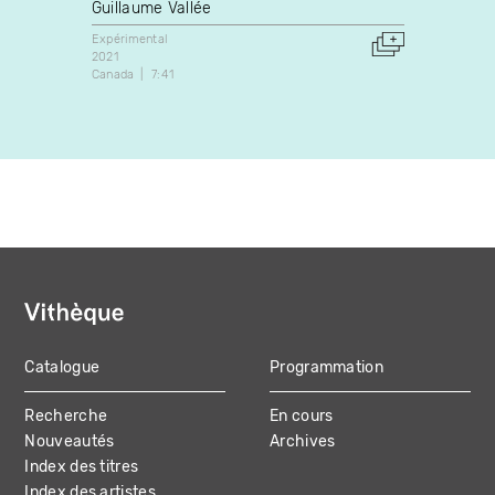
Guillaume Vallée
Brian 
Expérimental
Docume
2021
2016
Canada
7:41
Canada
Catalogue
Programmation
MAIN
Recherche
En cours
NAVIGATION
Nouveautés
Archives
Index des titres
Index des artistes