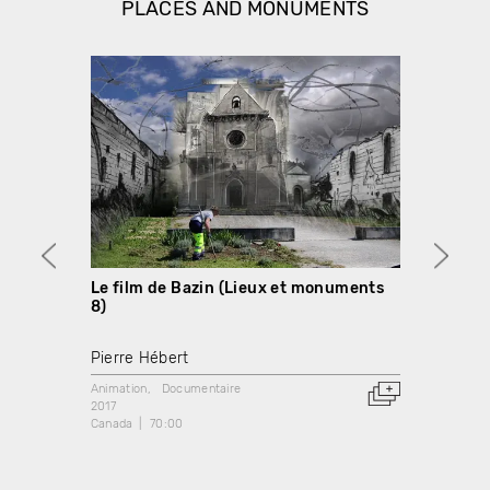
PLACES AND MONUMENTS
Le film de Bazin (Lieux et monuments
Berli
8)
monu
Pierre Hébert
Pierre
Animation
Documentaire
Animati
2017
2013
Canada
70:00
Canada