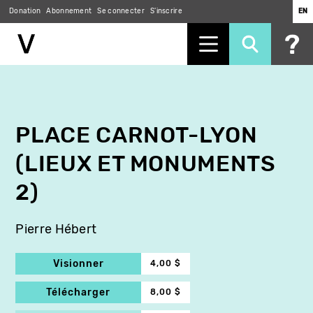
Donation
Abonnement
Se connecter
S'inscrire
EN
Aller
au
contenu
principal
PLACE CARNOT-LYON
(LIEUX ET MONUMENTS
2)
Pierre Hébert
Visionner
4,00 $
Télécharger
8,00 $