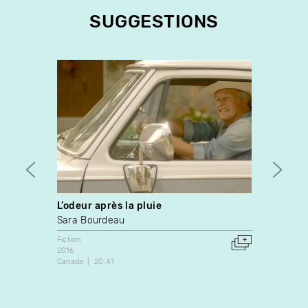
SUGGESTIONS
L’odeur après la pluie
En to
Sara Bourdeau
Irène
Fiction
Fiction
2016
1991
Canada
20:41
Canada