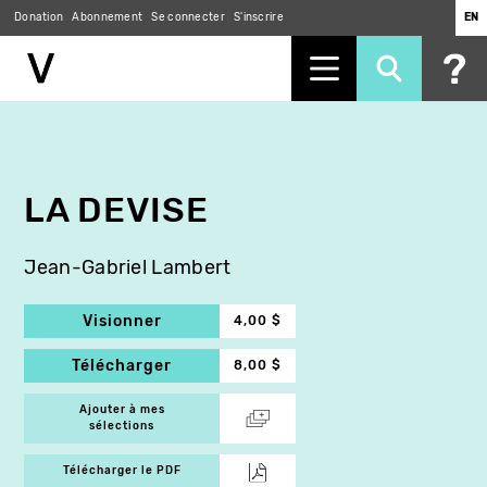
Donation
Abonnement
Se connecter
S'inscrire
EN
Aller
au
contenu
principal
LA DEVISE
Jean-Gabriel Lambert
Visionner
4,00 $
Télécharger
8,00 $
Ajouter à mes
sélections
Télécharger le PDF