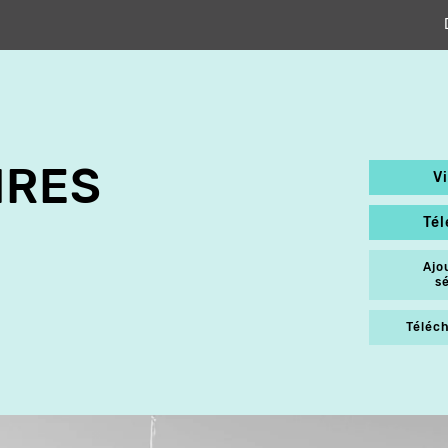
IRES
V
Té
Ajo
s
Téléch