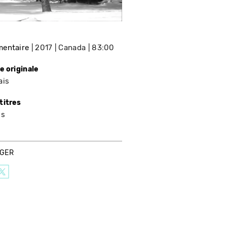
entaire
2017
Canada
83:00
e originale
ais
titres
is
AGER