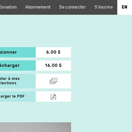
Donation
Abonnement
Se connecter
S'inscrire
EN
isionner
6,00 $
lécharger
16,00 $
uter à mes
élections
arger le PDF