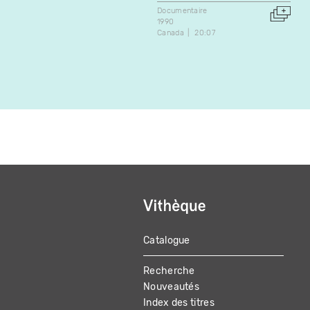
Documentaire
1990
Canada
20:07
Catalogue
MAIN
Recherche
NAVIGATION
Nouveautés
Index des titres