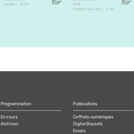
Canada
22:00
2010
Canada
Pays-Bas
27:40
Programmation
Publications
En cours
Coffrets numériques
Archives
Digital Boxsets
Essais