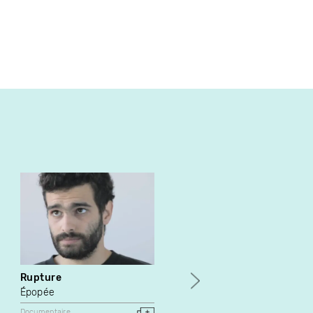
Rupture
Aftermath
Épopée
Mike Hoolboom
Documentaire
Documentaire