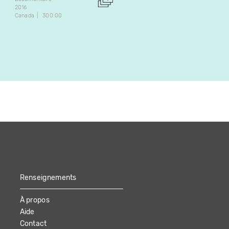
2016
Expérimental
Canada
300:00
2018
Canada
75:00
Renseignements
À propos
Aide
Contact