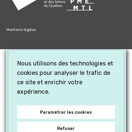
Mentions légales
×
Nous utilisons des technologies et
OFFREZ LA VIDÉO EN
CADEAU, ABONNEZ VOS
cookies pour analyser le trafic de
PROCHES À VITHÈQUE !
ce site et enrichir votre
expérience.
Paramétrer les cookies
Refuser