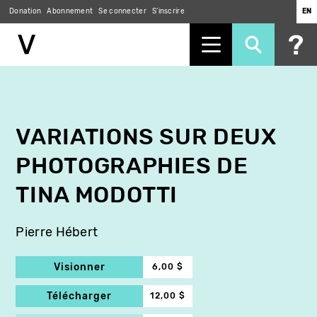
Donation
Abonnement
Se connecter
S'inscrire
EN
Aller
au
contenu
principal
VARIATIONS SUR DEUX
PHOTOGRAPHIES DE
TINA MODOTTI
Pierre Hébert
Visionner
6,00 $
Télécharger
12,00 $