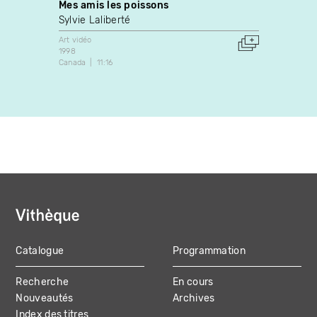
Mes amis les poissons
Texti
Sylvie Laliberté
Nathal
Art vidéo
Art vidé
1998
2013
Canada
11:16
Canada
Catalogue
Programmation
MAIN
Recherche
En cours
NAVIGATION
Nouveautés
Archives
Index des titres