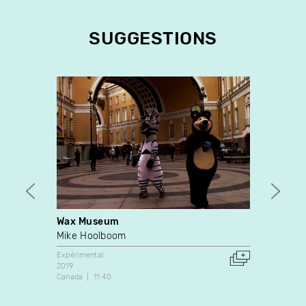
SUGGESTIONS
Wax Museum
Engr
Mike Hoolboom
An-La
Expérimental
Expérim
2019
2021
Canada
11:40
Canada