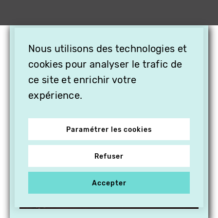
×
Nous utilisons des technologies et
OFFREZ LA VIDÉO EN
CADEAU, ABONNEZ VOS
cookies pour analyser le trafic de
PROCHES À VITHÈQUE !
ce site et enrichir votre
expérience.
Paramétrer les cookies
Refuser
Accepter