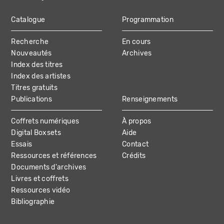
Catalogue
Programmation
MAIN
Recherche
En cours
NAVIGATION
Nouveautés
Archives
Index des titres
Index des artistes
Titres gratuits
Publications
Renseignements
Coffrets numériques
À propos
Digital Boxsets
Aide
Essais
Contact
Ressources et références
Crédits
Documents d'archives
Livres et coffrets
Ressources vidéo
Bibliographie