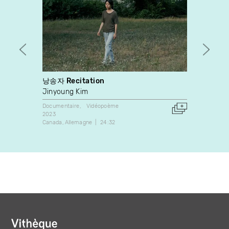
낭송자 Recitation
Au Chi
Jinyoung Kim
Alain 
Documentaire
Vidéopoème
Docume
2023
1973
Canada
Allemagne
24:32
Canada