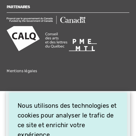
PARTENAIRES
Mentions légales
×
Nous utilisons des technologies et
OFFREZ LA VIDÉO EN
CADEAU, ABONNEZ VOS
cookies pour analyser le trafic de
PROCHES À VITHÈQUE !
ce site et enrichir votre
expérience.