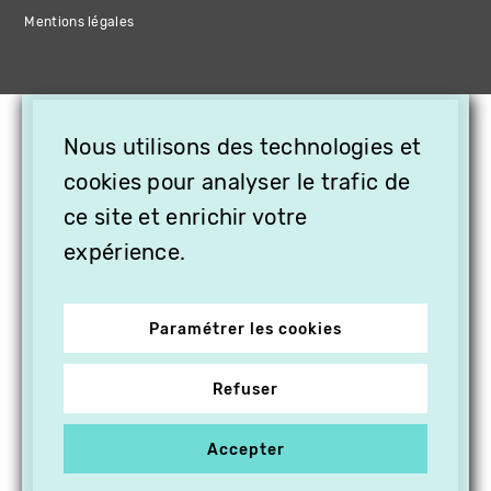
Mentions légales
×
Nous utilisons des technologies et
OFFREZ LA VIDÉO EN
CADEAU, ABONNEZ VOS
cookies pour analyser le trafic de
PROCHES À VITHÈQUE !
ce site et enrichir votre
expérience.
Paramétrer les cookies
Refuser
Accepter