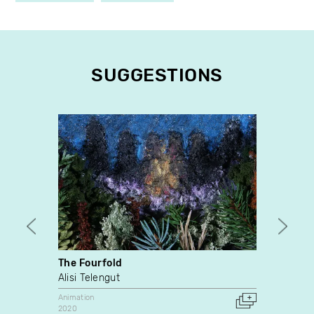
SUGGESTIONS
The Fourfold
The B
Alisi Telengut
Co H
Animation
Animati
2020
2014