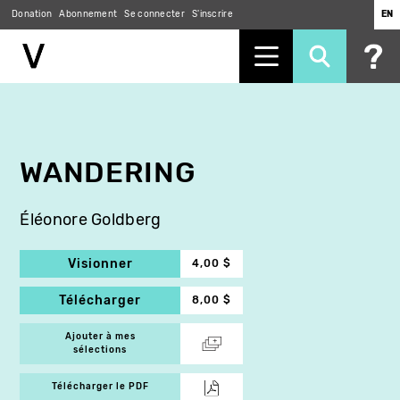
Donation
Abonnement
Se connecter
S'inscrire
EN
Aller
au
contenu
principal
WANDERING
Éléonore Goldberg
Visionner
4,00 $
Télécharger
8,00 $
Ajouter à mes
sélections
Télécharger le PDF