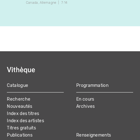
Canada
Allemagne
7:14
Canada
Catalogue
Programmation
MAIN
Recherche
En cours
NAVIGATION
Nouveautés
Archives
Index des titres
Index des artistes
Titres gratuits
Publications
Renseignements