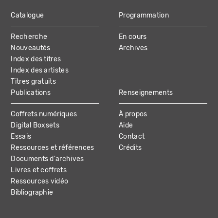
Catalogue
Programmation
MAIN
Recherche
En cours
NAVIGATION
Nouveautés
Archives
Index des titres
Index des artistes
Titres gratuits
Publications
Renseignements
Coffrets numériques
À propos
Digital Boxsets
Aide
Essais
Contact
Ressources et références
Crédits
Documents d'archives
Livres et coffrets
Ressources vidéo
Bibliographie