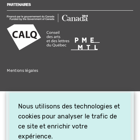
PARTENAIRES
Mentions légales
×
Nous utilisons des technologies et
OFFREZ LA VIDÉO EN
CADEAU, ABONNEZ VOS
cookies pour analyser le trafic de
PROCHES À VITHÈQUE !
ce site et enrichir votre
expérience.