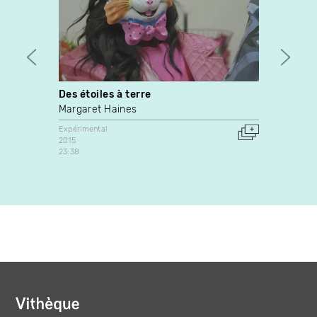
Des étoiles à terre
Trace
Margaret Haines
Karl 
Expérimental
Expérim
2015
2018
23:38
Canada