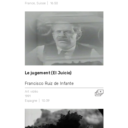
France
Suisse
16:50
Le jugement (El Juicio)
Francisco Ruiz de Infante
Art vidéo
1991
Espagne
10:39