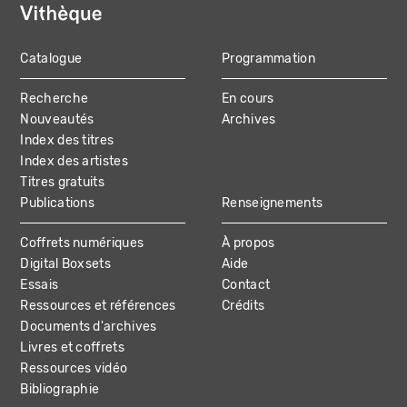
Catalogue
Programmation
MAIN
Recherche
En cours
NAVIGATION
Nouveautés
Archives
Index des titres
Index des artistes
Titres gratuits
Publications
Renseignements
Coffrets numériques
À propos
Digital Boxsets
Aide
Essais
Contact
Ressources et références
Crédits
Documents d'archives
Livres et coffrets
Ressources vidéo
Bibliographie