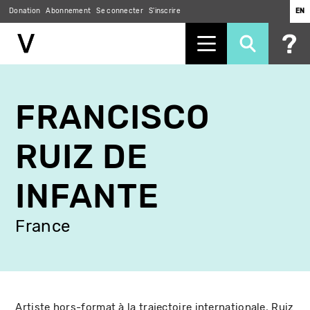
Donation
Abonnement
Se connecter
S'inscrire
EN
Aller
au
FRANCISCO
contenu
principal
RUIZ DE
INFANTE
France
Artiste hors-format à la trajectoire internationale, Ruiz