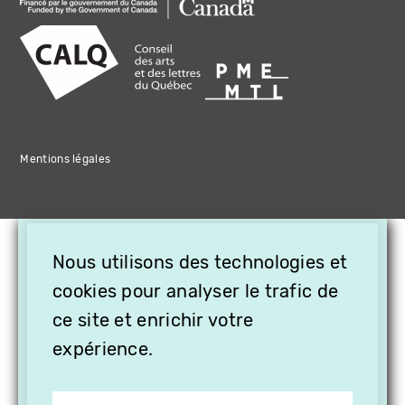
Mentions légales
×
Nous utilisons des technologies et
OFFREZ LA VIDÉO EN
CADEAU, ABONNEZ VOS
cookies pour analyser le trafic de
PROCHES À VITHÈQUE !
ce site et enrichir votre
expérience.