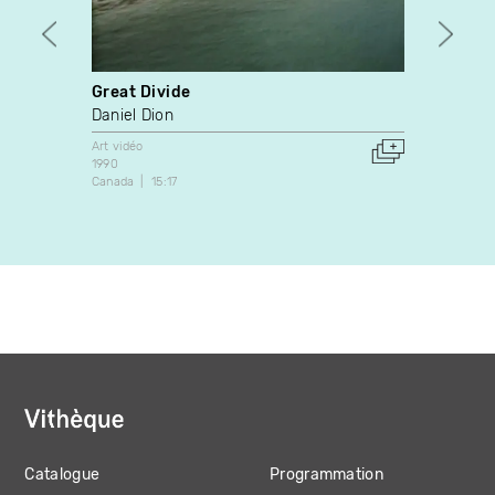
Great Divide
Papil
Daniel Dion
Caroli
Art vidéo
Art vidé
1990
2011
Canada
15:17
Canada
Catalogue
Programmation