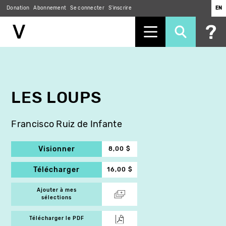
Donation
Abonnement
Se connecter
S'inscrire
EN
Aller
au
contenu
principal
LES LOUPS
Francisco Ruiz de Infante
Visionner
8,00 $
Télécharger
16,00 $
Ajouter à mes
sélections
Télécharger le PDF