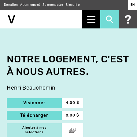
Donation
Abonnement
Se connecter
S'inscrire
EN
Aller
au
contenu
principal
NOTRE LOGEMENT, C'EST
À NOUS AUTRES.
Henri Beauchemin
Visionner
4,00 $
Télécharger
8,00 $
Ajouter à mes
sélections