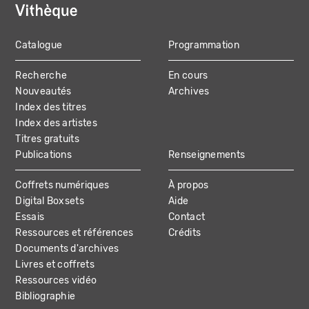
Catalogue
Programmation
MAIN
Recherche
En cours
NAVIGATION
Nouveautés
Archives
Index des titres
Index des artistes
Titres gratuits
Publications
Renseignements
Coffrets numériques
À propos
Digital Boxsets
Aide
Essais
Contact
Ressources et références
Crédits
Documents d'archives
Livres et coffrets
Ressources vidéo
Bibliographie