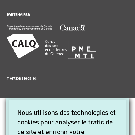
PARTENAIRES
Mentions légales
×
Nous utilisons des technologies et
OFFREZ LA VIDÉO EN
CADEAU, ABONNEZ VOS
cookies pour analyser le trafic de
PROCHES À VITHÈQUE !
ce site et enrichir votre