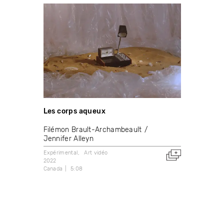
Les corps aqueux
Filémon Brault-Archambeault
Jennifer Alleyn
Expérimental
Art vidéo
2022
Canada
5:08