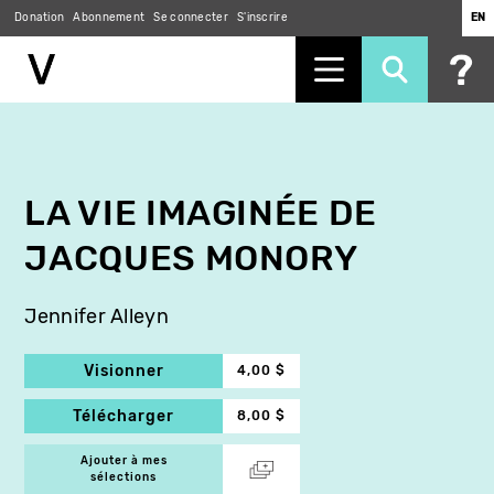
Donation
Abonnement
Se connecter
S'inscrire
EN
Aller
au
contenu
principal
LA VIE IMAGINÉE DE
JACQUES MONORY
Jennifer Alleyn
Visionner
4,00 $
Télécharger
8,00 $
Ajouter à mes
sélections