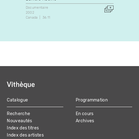
Documentaire
Docume
2002
1993
Canada
36:11
Canada
Catalogue
Programmation
MAIN
Recherche
En cours
NAVIGATION
Nouveautés
Archives
Index des titres
Index des artistes