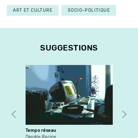
ART ET CULTURE
SOCIO-POLITIQUE
SUGGESTIONS
Tempo réseau
Homm
Danièle Racine
Luc B