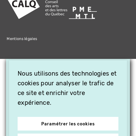
Mentions légales
×
Nous utilisons des technologies et
OFFREZ LA VIDÉO EN
CADEAU, ABONNEZ VOS
cookies pour analyser le trafic de
PROCHES À VITHÈQUE !
ce site et enrichir votre
expérience.
Paramétrer les cookies