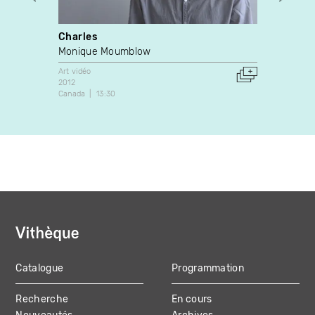
Charles
Exten
Monique Moumblow
Esther
Art vidéo
Art vidé
2012
1993
Canada
13:30
Canada
Catalogue
Programmation
MAIN
Recherche
En cours
NAVIGATION