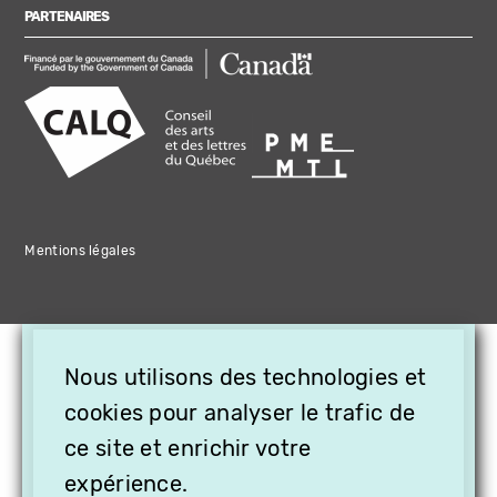
PARTENAIRES
Mentions légales
×
Nous utilisons des technologies et
OFFREZ LA VIDÉO EN
CADEAU, ABONNEZ VOS
cookies pour analyser le trafic de
PROCHES À VITHÈQUE !
ce site et enrichir votre
expérience.