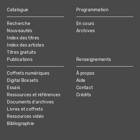
Catalogue
Programmation
MAIN
Recherche
En cours
NAVIGATION
Nouveautés
Archives
Index des titres
Index des artistes
Titres gratuits
Publications
Renseignements
Coffrets numériques
À propos
Digital Boxsets
Aide
Essais
Contact
Ressources et références
Crédits
Documents d'archives
Livres et coffrets
Ressources vidéo
Bibliographie