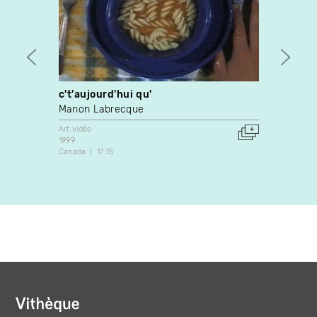
c't'aujourd'hui qu'
Things
Manon Labrecque
Shelly
Art vidéo
Art vidé
1999
1989
Canada
17:15
États-U