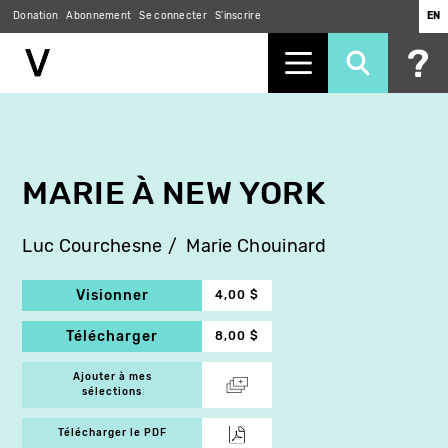
Donation
Abonnement
Se connecter
S'inscrire
EN
Aller
au
contenu
principal
MARIE À NEW YORK
Luc Courchesne
Marie Chouinard
Visionner
4,00 $
Télécharger
8,00 $
Ajouter à mes
sélections
Télécharger le PDF