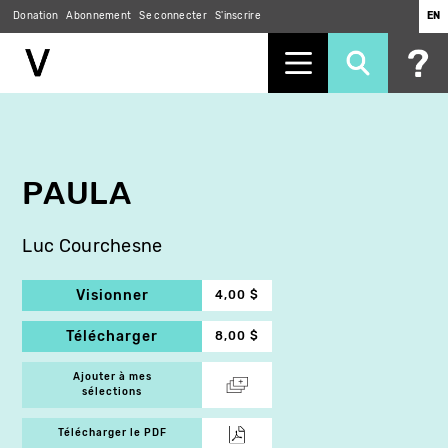
Donation
Abonnement
Se connecter
S'inscrire
EN
Aller
au
contenu
principal
PAULA
Luc Courchesne
Visionner
4,00 $
Télécharger
8,00 $
Ajouter à mes
sélections
Télécharger le PDF