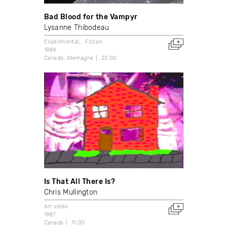
Bad Blood for the Vampyr
Lysanne Thibodeau
Expérimental
Fiction
1984
Canada
Allemagne
22:00
Is That All There Is?
Chris Mullington
Art vidéo
1987
Canada
11:00