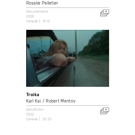
Rosalie Pelletier
Documentaire
2025
Canada
13:12
Troika
Karl Kai
Robert Mentov
Docufiction
2022
Canada
20:23