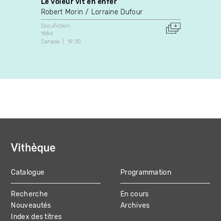
Le voleur vit en enfer
Parab
Robert Morin
Lorraine Dufour
Sandr
Docufiction
Docufic
1984
1991
Canada
19:30
Brésil
F
Catalogue
Programmation
MAIN
Recherche
En cours
NAVIGATION
Nouveautés
Archives
Index des titres