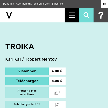
Donation
Abonnement
Se connecter
S'inscrire
EN
Aller
au
contenu
principal
TROIKA
Karl Kai
Robert Mentov
Visionner
4,00 $
Télécharger
8,00 $
Ajouter à mes
sélections
Télécharger le PDF