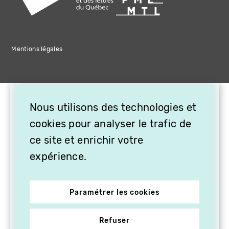
Mentions légales
×
Nous utilisons des technologies et
OFFREZ LA VIDÉO EN
CADEAU, ABONNEZ VOS
cookies pour analyser le trafic de
PROCHES À VITHÈQUE !
ce site et enrichir votre
expérience.
Paramétrer les cookies
Refuser