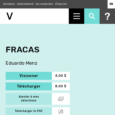
Donation
Abonnement
Se connecter
S'inscrire
EN
Aller
au
contenu
principal
FRACAS
Eduardo Menz
Visionner
4,00 $
Télécharger
8,00 $
Ajouter à mes
sélections
Télécharger le PDF