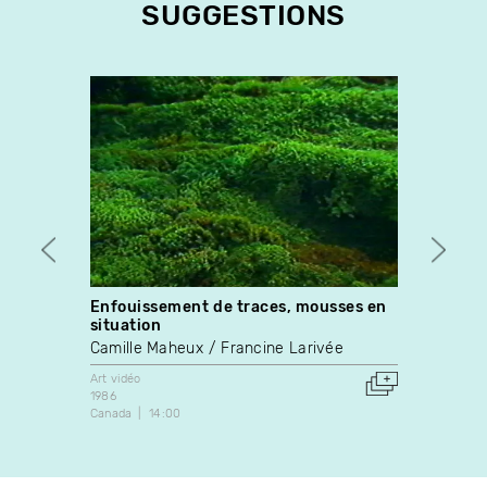
SUGGESTIONS
Enfouissement de traces, mousses en
Mes a
situation
Sylvie
Camille Maheux
Francine Larivée
Art vidé
1998
Art vidéo
Canada
1986
Canada
14:00