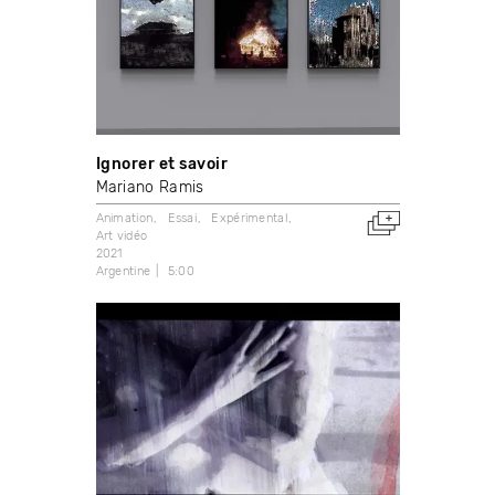
Ignorer et savoir
Mariano Ramis
Animation
Essai
Expérimental
Art vidéo
2021
Argentine
5:00