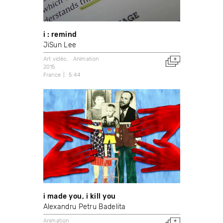
i : remind
JiSun Lee
Art vidéo
Animation
2015
France
5:44
i made you, i kill you
Alexandru Petru Badelita
Animation