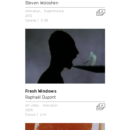
Steven Woloshen
Animation
Expérimental
2012
Canada
0:28
Fresh Windows
Raphaël Dupont
Art vidéo
Animation
2005
France
2:41