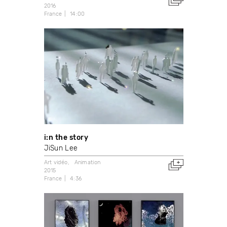
2016
France
14:00
i:n the story
JiSun Lee
Art vidéo
Animation
2015
France
4:36