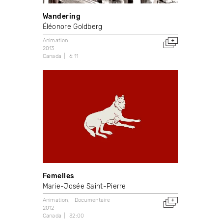
Wandering
Éléonore Goldberg
Animation
2013
Canada
6:11
Femelles
Marie-Josée Saint-Pierre
Animation
Documentaire
2012
Canada
32:00