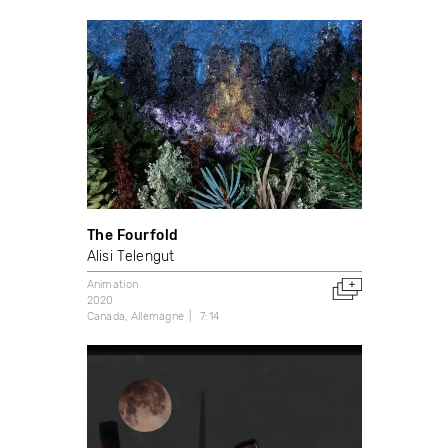
The Fourfold
Alisi Telengut
Animation
2020
Canada
Allemagne
7:14