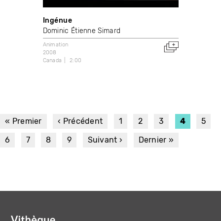
Ingénue
Dominic Étienne Simard
Animation
2008
Canada
2:00
PAGINATION
Première
« Premier
Page
‹ Précédent
Page
1
Page
2
Page
3
Page
4
Page
5
page
précédente
courante
Page
6
Page
7
Page
8
Page
9
Page
Suivant ›
Dernière
Dernier »
suivante
page