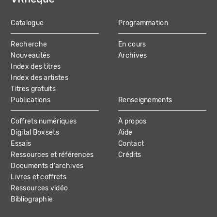
Catalogue
Programmation
MAIN
Recherche
En cours
NAVIGATION
Nouveautés
Archives
Index des titres
Index des artistes
Titres gratuits
Publications
Renseignements
Coffrets numériques
À propos
Digital Boxsets
Aide
Essais
Contact
Ressources et références
Crédits
Documents d'archives
Livres et coffrets
Ressources vidéo
Bibliographie