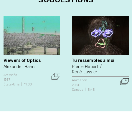
Viewers of Optics
Tu ressembles à moi
Alexander Hahn
Pierre Hébert
René Lussier
Art vidéo
1987
Animation
États-Unis
11:00
2014
Canada
5:45