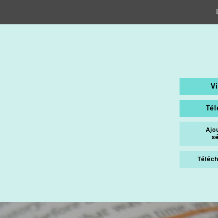
D
V
Té
Ajo
s
Téléch