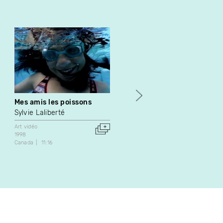
Mes amis les poissons
Six kilomètres
Sylvie Laliberté
Nathalie Bujold
Art vidéo
Art vidéo
1998
2007
Canada
11:16
Canada
13:00