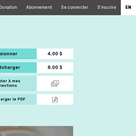
Donation
Abonnement
Se connecter
S'inscrire
EN
isionner
4,00 $
lécharger
8,00 $
uter à mes
élections
arger le PDF