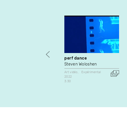
perf dance
Steven Woloshen
Art vidéo
Expérimental
2022
3:30