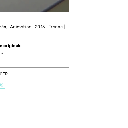
idéo
Animation
2015
France
e originale
is
AGER