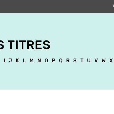
S TITRES
I
J
K
L
M
N
O
P
Q
R
S
T
U
V
W
X