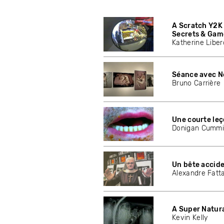
A Scratch Y2K 
Secrets & Gam
Katherine Libe
Séance avec N
Bruno Carrière
Une courte le
Donigan Cumm
Un bête accid
Alexandre Fatt
A Super Natur
Kevin Kelly