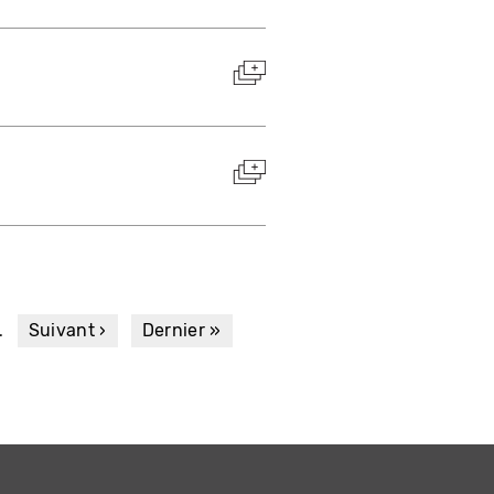
…
Page
Suivant ›
Dernière
Dernier »
suivante
page