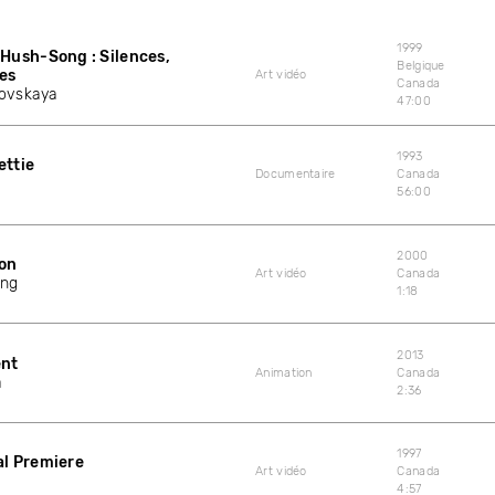
1999
Hush-Song : Silences,
Belgique
es
Art vidéo
Canada
rovskaya
47:00
1993
ettie
Documentaire
Canada
56:00
2000
çon
Art vidéo
Canada
ing
1:18
2013
ent
Animation
Canada
a
2:36
1997
al Premiere
Art vidéo
Canada
4:57