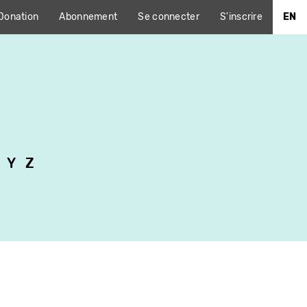
Donation
Abonnement
Se connecter
S'inscrire
EN
Y
Z