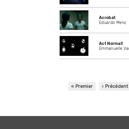
Acrobat
Eduardo Menz
Act Normal!
Emmanuelle Va
Première
« Premier
Page
‹ Précédent
page
précédente