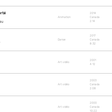
erté
2014
Animation
Canada
au
2:14
2017
Danse
Canada
n
8:32
2001
Art vidéo
4:12
2003
Art vidéo
Canada
e
2:08
2000
Art vidéo
Canada
10:22