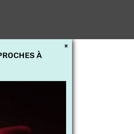
×
 PROCHES À