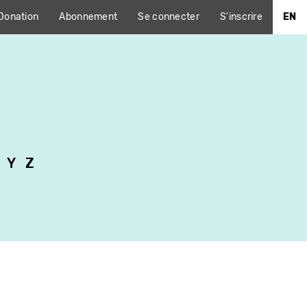
Donation
Abonnement
Se connecter
S'inscrire
EN
Y
Z