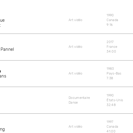
1990
que
Art vidéo
Canada
t
9:16
2017
Art vidéo
France
-Pannel
34:00
1983
n
Art vidéo
Pays-Bas
ans
7:38
1990
Documentaire
États-Unis
Danse
32:48
1997
Art vidéo
Canada
ing
41:00