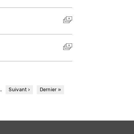
…
Page
Suivant ›
Dernière
Dernier »
suivante
page