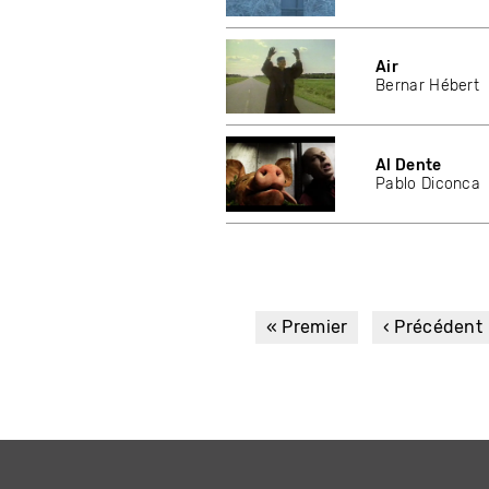
Air
Bernar Hébert
Al Dente
Pablo Diconca
Première
« Premier
Page
‹ Précédent
page
précédente