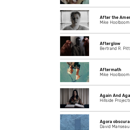
After the Amer
Mike Hoolboom
Afterglow
Bertrand R. Pitt
Aftermath
Mike Hoolboom
Again And Aga
Hillside Project
Agora obscura
David Manseau