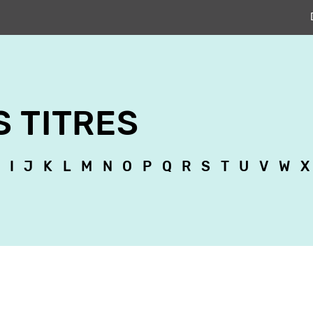
S TITRES
I
J
K
L
M
N
O
P
Q
R
S
T
U
V
W
X