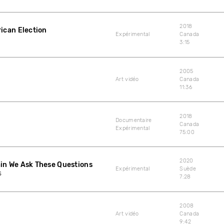
2018
ican Election
Expérimental
Canada
3:15
2005
Art vidéo
Canada
11:36
2018
Documentaire
Canada
Expérimental
75:00
2020
in We Ask These Questions
Expérimental
Suède
s
7:28
2008
Art vidéo
Canada
9:42