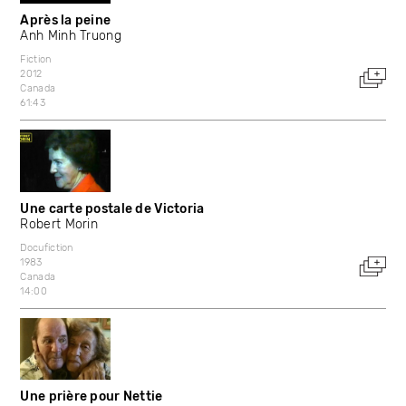
Après la peine
Anh Minh Truong
Fiction
2012
Canada
61:43
Une carte postale de Victoria
Robert Morin
Docufiction
1983
Canada
14:00
Une prière pour Nettie