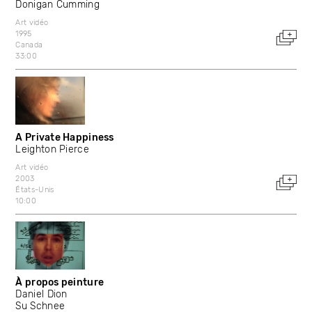
Donigan Cumming
Art vidéo
1995
Canada
33:00
A Private Happiness
Leighton Pierce
Art vidéo
2003
États-Unis
10:00
À propos peinture
Daniel Dion
Su Schnee