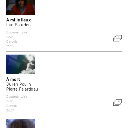
À mille lieux
Luc Bourdon
Documentaire
1992
Canada
16:13
À mort
Julien Poulin
Pierre Falardeau
Documentaire
1972
Canada
26:21