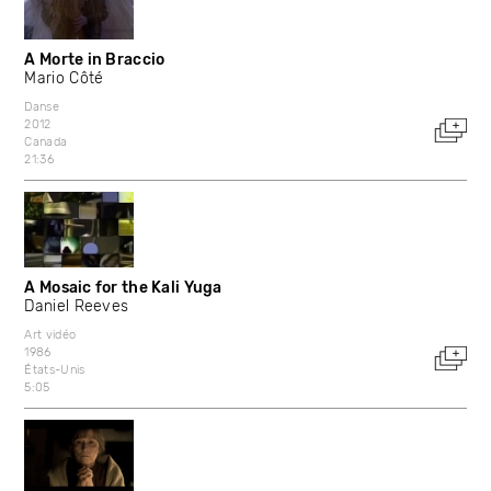
A Morte in Braccio
Mario Côté
Danse
2012
Canada
21:36
A Mosaic for the Kali Yuga
Daniel Reeves
Art vidéo
1986
États-Unis
5:05