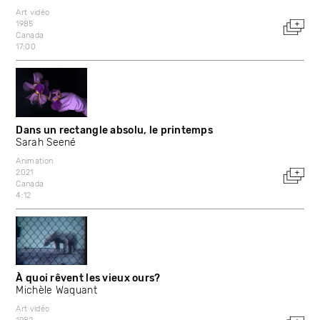
Art vidéo
1985
Canada
17:00
Dans un rectangle absolu, le printemps
Sarah Seené
Animation
2021
Canada
4:12
À quoi rêvent les vieux ours?
Michèle Waquant
Art vidéo