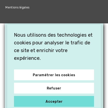
Mentions légales
×
Nous utilisons des technologies et
OFFREZ LA VIDÉO EN
CADEAU, ABONNEZ VOS
cookies pour analyser le trafic de
PROCHES À VITHÈQUE !
ce site et enrichir votre
expérience.
Paramétrer les cookies
Refuser
Accepter