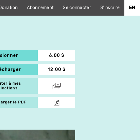
Donation
Abonnement
Se connecter
S'inscrire
EN
isionner
6,00 $
lécharger
12,00 $
uter à mes
élections
arger le PDF