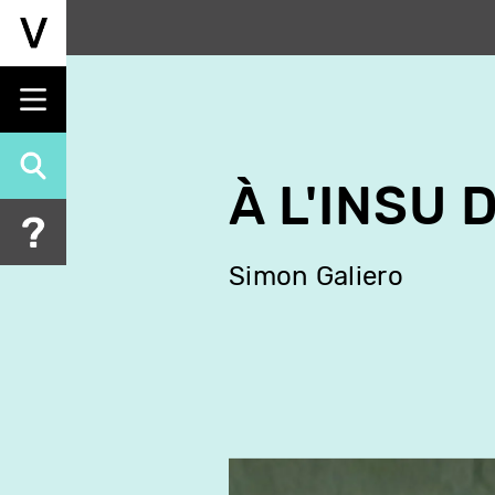
Aller
au
contenu
principal
À L'INSU 
Simon Galiero