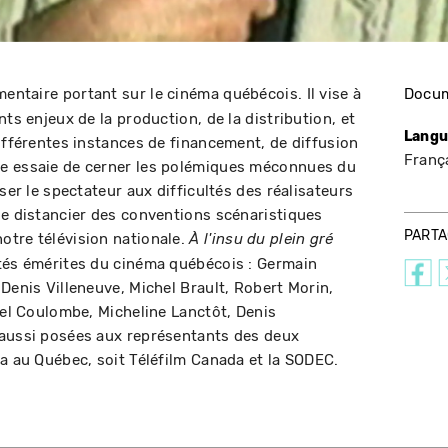
ntaire portant sur le cinéma québécois. Il vise à
Docum
nts enjeux de la production, de la distribution, et
Langu
différentes instances de financement, de diffusion
Franç
e essaie de cerner les polémiques méconnues du
ser le spectateur aux difficultés des réalisateurs
se distancier des conventions scénaristiques
PART
otre télévision nationale.
À l'insu du plein gré
ités émérites du cinéma québécois : Germain
Denis Villeneuve, Michel Brault, Robert Morin,
hel Coulombe, Micheline Lanctôt, Denis
 aussi posées aux représentants des deux
ma au Québec, soit Téléfilm Canada et la SODEC.