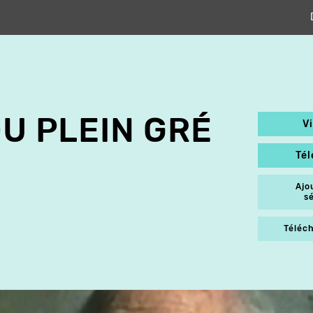
DU PLEIN GRÉ
V
Té
Ajo
s
Téléch