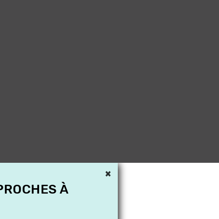
×
 PROCHES À