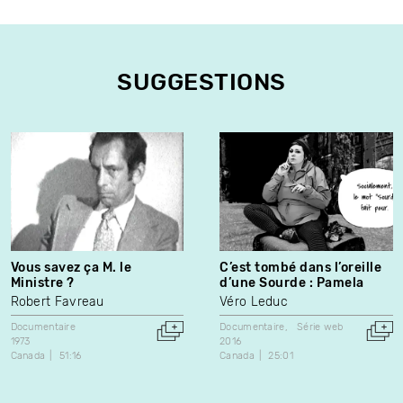
SUGGESTIONS
Vous savez ça M. le
C’est tombé dans l’oreille
Ministre ?
d’une Sourde : Pamela
Robert Favreau
Véro Leduc
Documentaire
Documentaire
Série web
1973
2016
Canada
51:16
Canada
25:01