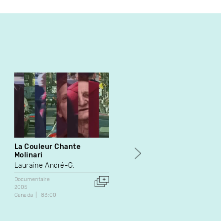
La Couleur Chante
Ma vie c’est pour le
Molinari
restant de mes jours
Lauraine André-G.
Robert Morin
Lorraine Dufour
Documentaire
2005
Documentaire
Canada
83:00
1980
Canada
27:35